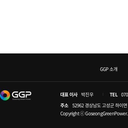
GGP 소개
대표 이사
박진우
TEL
070
주소
52962 경상남도 고성군 하이면
Copyright ⓒ GoseongGreenPower. A